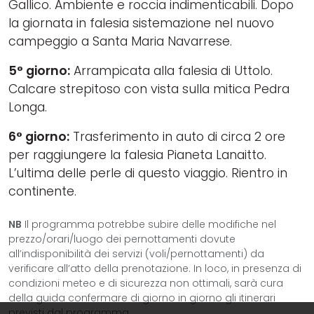
Gallico. Ambiente e roccia indimenticabili. Dopo
la giornata in falesia sistemazione nel nuovo
campeggio a Santa Maria Navarrese.
5° giorno:
Arrampicata alla falesia di Uttolo.
Calcare strepitoso con vista sulla mitica Pedra
Longa.
6° giorno:
Trasferimento in auto di circa 2 ore
per raggiungere la falesia Pianeta Lanaitto.
L’ultima delle perle di questo viaggio. Rientro in
continente.
NB
Il programma potrebbe subire delle modifiche nel
prezzo/orari/luogo dei pernottamenti dovute
all’indisponibilità dei servizi (voli/pernottamenti) da
verificare all’atto della prenotazione. In loco, in presenza di
condizioni meteo e di sicurezza non ottimali, sarà cura
della guida confermare di giorno in giorno gli itinerari
previsti dal programma.