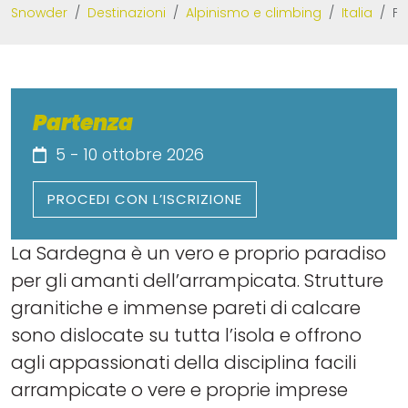
Snowder
Destinazioni
Alpinismo e climbing
Italia
Fa
Partenza
5 - 10 ottobre 2026
PROCEDI CON L’ISCRIZIONE
La Sardegna è un vero e proprio paradiso
per gli amanti dell’arrampicata. Strutture
granitiche e immense pareti di calcare
sono dislocate su tutta l’isola e offrono
agli appassionati della disciplina facili
arrampicate o vere e proprie imprese