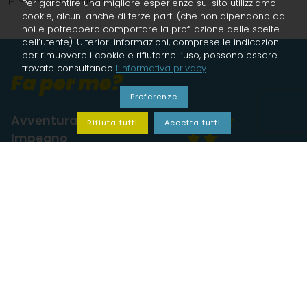
Per garantire una migliore esperienza sul sito utilizziamo i
cookie, alcuni anche di terze parti (che non dipendono da
noi e potrebbero comportare la profilazione delle scelte
dell’utente). Ulteriori informazioni, comprese le indicazioni
per rimuovere i cookie e rifiutarne l’uso, possono essere
trovate consultando
l’informativa privacy
.
Fa per me?
Preferenze
Avventura
Rifiuta tutti
Accetta tutti
Impegno
Panorami
Fattore viaggio
Gastronomia
Cultura e folklore
LEGENDA:
basate sulla nostra personale esperienza, le
valutazioni danno un valore soggettivo, misurato e molto
attendibile degli elementi che compongono l’esperienza
di viaggio.